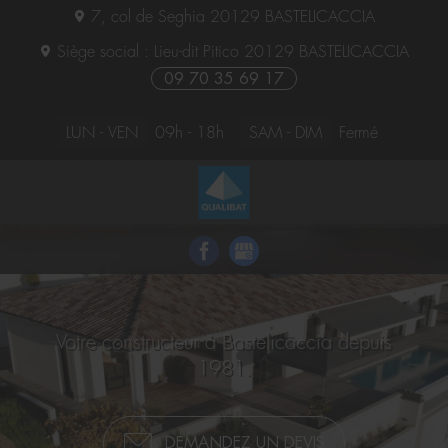
7, col de Seghia
20129
BASTELICACCIA
Siège social : Lieu-dit Pitico
20129
BASTELICACCIA
09 70 35 69 17
LUN - VEN
09h - 18h
SAM - DIM
Fermé
Votre constructeur à Bastelicaccia depuis
1981.
DEMANDEZ UN DEVIS